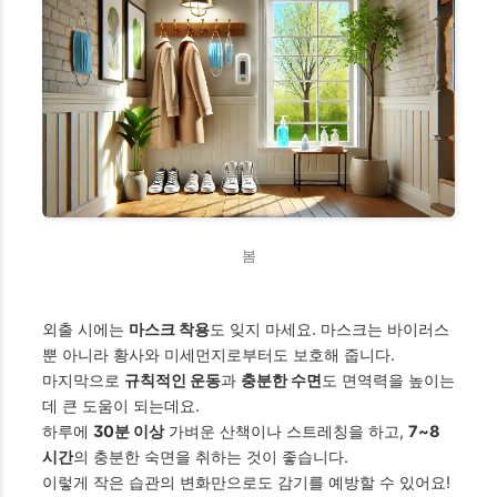
봄
외출 시에는
마스크 착용
도 잊지 마세요. 마스크는 바이러스
뿐 아니라 황사와 미세먼지로부터도 보호해 줍니다.
마지막으로
규칙적인 운동
과
충분한 수면
도 면역력을 높이는
데 큰 도움이 되는데요.
하루에
30분 이상
가벼운 산책이나 스트레칭을 하고,
7~8
시간
의 충분한 숙면을 취하는 것이 좋습니다.
이렇게 작은 습관의 변화만으로도 감기를 예방할 수 있어요!