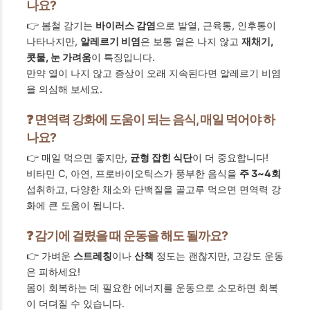
나요?
👉 봄철 감기는
바이러스 감염
으로 발열, 근육통, 인후통이
나타나지만,
알레르기 비염
은 보통 열은 나지 않고
재채기,
콧물, 눈 가려움
이 특징입니다.
만약 열이 나지 않고 증상이 오래 지속된다면 알레르기 비염
을 의심해 보세요.
❓ 면역력 강화에 도움이 되는 음식, 매일 먹어야 하
나요?
👉 매일 먹으면 좋지만,
균형 잡힌 식단
이 더 중요합니다!
비타민 C, 아연, 프로바이오틱스가 풍부한 음식을
주 3~4회
섭취하고, 다양한 채소와 단백질을 골고루 먹으면 면역력 강
화에 큰 도움이 됩니다.
❓ 감기에 걸렸을 때 운동을 해도 될까요?
👉 가벼운
스트레칭
이나
산책
정도는 괜찮지만, 고강도 운동
은 피하세요!
몸이 회복하는 데 필요한 에너지를 운동으로 소모하면 회복
이 더뎌질 수 있습니다.