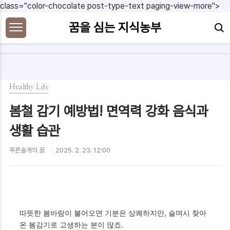
본문 바로가기
class="color-chocolate post-type-text paging-view-more">
꿈을 심는 지식농부
Healthy Life
봄철 감기 예방법! 면역력 강화 음식과
생활 습관
푸른솔개의 꿈
2025. 2. 23. 12:00
따뜻한 봄바람이 불어오면 기분은 상쾌하지만, 슬며시 찾아
온 봄감기로 고생하는 분이 많죠.