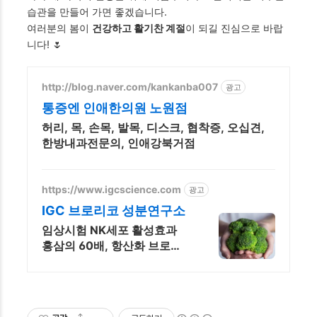
습관을 만들어 가면 좋겠습니다.
여러분의 봄이
건강하고 활기찬 계절
이 되길 진심으로 바랍
니다! 🌷
http://blog.naver.com/kankanba007
광고
통증엔 인애한의원 노원점
허리, 목, 손목, 발목, 디스크, 협착증, 오십견,
한방내과전문의, 인애강북거점
https://www.igcscience.com
광고
IGC 브로리코 성분연구소
임상시험 NK세포 활성효과
홍삼의 60배, 항산화 브로콜
리추출물 브로리코!