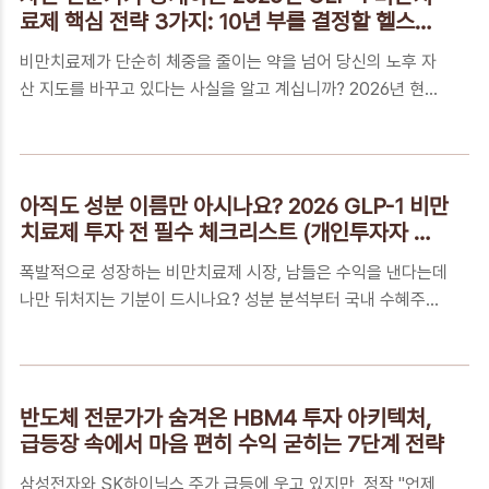
일(월) 자정까지 (5월 31일 공휴일로 하루 연장)대상자: 2025
료제 핵심 전략 3가지: 10년 부를 결정할 헬스케
년 귀속 종합소득(사업, 근로, 이자, 배당, 연금, 기타)이 있는 거
어 로드맵
비만치료제가 단순히 체중을 줄이는 약을 넘어 당신의 노후 자
주자신고 방법: 국세청 홈택스(PC) 또는 손택스(모바일) 접속
산 지도를 바꾸고 있다는 사실을 알고 계십니까? 2026년 현재
필수 체크: '신고도움서비스'를 통한 누락된 소득공제 및 연금 세
가장 뜨거운 거대한 기회의 문과 실전 로드맵을 지금 공개합니
액공제 항목 직접 추가📌 빠른 이동 메뉴2026년 종합소득세
다.📑 목차단순한 유행일까, 거대한 기회일까? GLP-1이 그리는
신..
2026년 경제 지도2030년까지 매년 30% 성장? 왜 지금 GLP-
1 밸류체인에 주목해야 하는가건강과 자산을 동시에 잡는 GLP-
아직도 성분 이름만 아시나요? 2026 GLP-1 비만
1 마스터 아키텍처: 실전 3단계 가이드꼭 알아야 하는 5가지 핵
치료제 투자 전 필수 체크리스트 (개인투자자 필
심 FAQ자산 전문가가 당부하는 10년 건강-자산 최종 점검단순
독)
폭발적으로 성장하는 비만치료제 시장, 남들은 수익을 낸다는데
한 유행일까, 거대한 기회일까? GLP-1이 그리는 2026년 경제
나만 뒤처지는 기분이 드시나요? 성분 분석부터 국내 수혜주까
지도현재 2026년 5월, GLP-1 비만치료제 시장은 단순한 미용
지, 지금 바로 확인하고 기회를 선점하세요.📑 목차당신이 비만
목적의 체중 감량을 넘어 글로벌 경제 구조를 재편하는 거대한
치료제 뉴스에 유독 눈을 떼지 못하는 진짜 이유단순한 유행이
메가트..
아닌 '대사 질환 혁명'이라 불리는 경제적 가치GLP-1 시장의 승
자가 되기 위한 확실한 3단계 체크리스트꼭 알아야 하는 5가지
반도체 전문가가 숨겨온 HBM4 투자 아키텍처,
핵심 FAQ성공적인 건강 관리와 자산 형성을 위한 마지막 한 걸
급등장 속에서 마음 편히 수익 굳히는 7단계 전략
음당신이 비만치료제 뉴스에 유독 눈을 떼지 못하는 진짜 이유
삼성전자와 SK하이닉스 주가 급등에 웃고 있지만, 정작 "언제