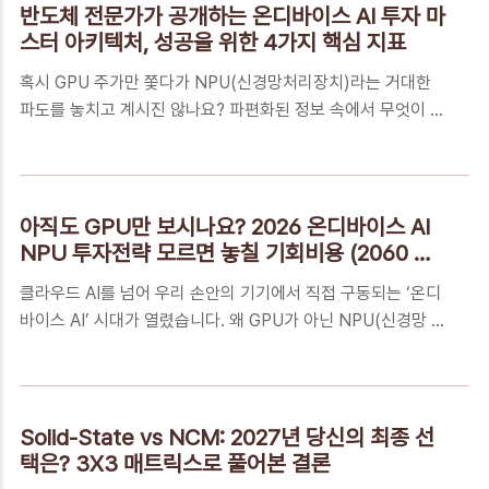
SMR 컨소시엄의 실체를 파악해야 하는가?실질 수혜 기업 선별
반도체 전문가가 공개하는 온디바이스 AI 투자 마
을 위한 밸류체인 분석 전략꼭 알아야 하는 5가지 핵심 FAQ성
스터 아키텍처, 성공을 위한 4가지 핵심 지표
공적인 SMR 투자를 위한 지속 가능 가이드SMR 수출 컨소시
혹시 GPU 주가만 쫓다가 NPU(신경망처리장치)라는 거대한
엄 내 진짜 주역을 찾고 계신가요?소형모듈원전(SMR) 수출 컨
파도를 놓치고 계시진 않나요? 파편화된 정보 속에서 무엇이 진
소시엄에 참여한 수많은 기업 중, 실제로 기술적 독점권을 보유
짜 수익의 핵심인지 궁금해하는 3050 투자자들을 위해, 시스템
하고 수주 지분율이 높아 매출 성장이 확실시되는 핵심 주도 기
적으로 자산을 설계하는 '마스터 아키텍처' 가이드를 준비했습니
업을 선별하고 싶으실 것입니다. 단순한 ..
다. 이 글이 여러분의 투자 등대가 될 것입니다.📑 목차파편화된
정보를 넘어 시스템 수익으로: NPU 투자 로드맵의 필요성정보
아직도 GPU만 보시나요? 2026 온디바이스 AI
격차의 피해자에서 기술의 수혜자가 되는 법NPU-First 투자 시
NPU 투자전략 모르면 놓칠 기회비용 (2060 필
스템: 4단계 실천 가이드꼭 알아야 하는 5가지 핵심 FAQ시스템
독)
클라우드 AI를 넘어 우리 손안의 기기에서 직접 구동되는 ‘온디
수익 수호를 위한 최종 체크포인트파편화된 정보를 넘어 시스템
바이스 AI’ 시대가 열렸습니다. 왜 GPU가 아닌 NPU(신경망 처
수익으로: NPU 투자 로드맵의 필요성단순히 어떤 종목이 좋다
리 장치)가 주인공인지, 2026년 반도체 시장의 거대한 자산 이
는 추천을 넘어, 기술 격차와 공급망, 경제적 가치를 하나로 연결
동 경로를 지금 확인하시기 바랍니다.📑 목차AI 반도체의 새로
한 종합적인 투자 전..
운 심장, NPU(신경망 처리 장치)를 아시나요?20% 이상의 폭
기적 성장, 2026년 NPU가 가져올 경제적 파급력NPU 투자 가
Solid-State vs NCM: 2027년 당신의 최종 선
치사슬 분석을 위한 4단계 실천 가이드꼭 알아야 하는 5가지 핵
택은? 3X3 매트릭스로 풀어본 결론
심 FAQ자산의 가치를 결정짓는 NPU 시대의 생존 전략AI 반도