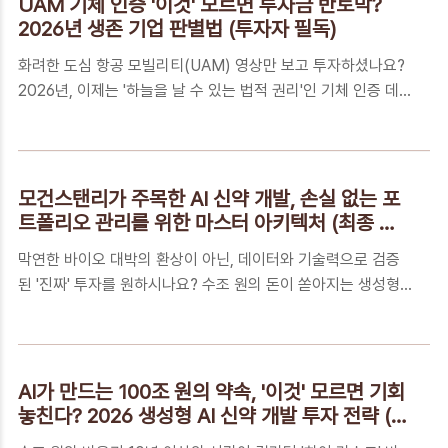
UAM 기체 인증 '이것' 모르면 투자금 반토막?
시스템꼭 알아야 하는 5가지 핵심 FAQ여러분의 미래 자산, '인
2026년 생존 기업 판별법 (투자자 필독)
증 데이터'라는 단단한 토대 위에 심으세요기술력보다 무서운
화려한 도심 항공 모빌리티(UAM) 영상만 보고 투자하셨나요?
'법적 권한', UAM 인증이 투자의 모든 것인 이유UAM(도심 항
2026년, 이제는 '하늘을 날 수 있는 법적 권리'인 기체 인증 데
공 모빌리티) 시장에 관심 있는 분들이라면 어떤 기업이 정말
이터에 주목해야 합니다. 국토교통부와 FAA가 요구하는 까다로
'하늘을 날 수 있는 자격'을 얻을지 가장 궁금하실 겁니다. 단순
운 기준을 통과하지 못하면 아무리 뛰어난 기술도 무용지물입니
히 시험 비..
다. 투자의 성패를 가를 핵심 생존 조건을 지금 공개합니다.📑
목차화려한 CG 뒤에 숨겨진 진실: 왜 지금 '기체 인증'에 목숨 걸
모건스탠리가 주목한 AI 신약 개발, 손실 없는 포
어야 할까요?100조 원대 시장의 입장권, 인증 하나에 기업의 운
트폴리오 관리를 위한 마스터 아키텍처 (최종 가
명이 바뀝니다내 돈 지키는 2026 UAM 투자 필터링: 형식 증명
이드)
막연한 바이오 대박의 환상이 아닌, 데이터와 기술력으로 검증
(TC) 3단계 확인법꼭 알아야 하는 5가지 핵심 FAQ결국 승자는
된 '진짜' 투자를 원하시나요? 수조 원의 돈이 쏟아지는 생성형
'인증 문서' 한 장을 손에 쥐는 자입니다화려한 CG 뒤에 숨겨진
AI 신약 시장에서 개인 투자자가 손실을 피하고 성장의 과실을
진실: 왜 지금 '기체 인증'에 목숨 걸어야 할까요?도심 항공 모..
가져가는 4단계 마스터 아키텍처를 지금 바로 공개합니다.📑 목
차뜬구름 잡는 정보는 그만, 투자 지능을 채우는 밸류체인 분석
의 힘3조 원의 리스크를 기회로 바꾸는 AI, 당신의 노후 자산을
AI가 만드는 100조 원의 약속, '이것' 모르면 기회
지키는 핵심 키손실은 막고 수익은 키우는 'AI 신약 투자 3축 마
놓친다? 2026 생성형 AI 신약 개발 투자 전략 (개
스터 아키텍처'꼭 알아야 하는 5가지 핵심 FAQ데이터가 이기는
인 투자자 필독)