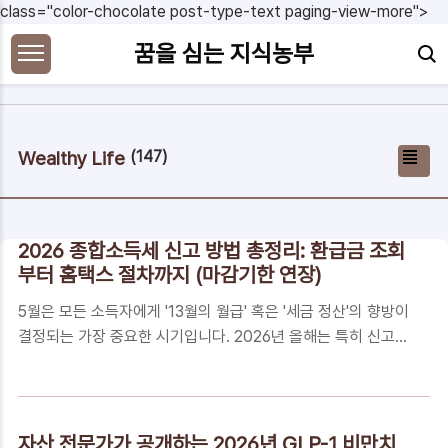
본문 바로가기
class="color-chocolate post-type-text paging-view-more">
꿈을 심는 지식농부
Wealthy Life
(147)
2026 종합소득세 신고 방법 총정리: 환급금 조회
부터 홈택스 절차까지 (마감기한 연장)
5월은 모든 소득자에게 '13월의 월급' 혹은 '세금 정산'의 향방이
결정되는 가장 중요한 시기입니다. 2026년 올해는 특히 신고
마감일이 공휴일과 겹치면서 일정에 중요한 변화가 생겼는데요.
복잡한 세무 용어 때문에 고민하셨던 분들을 위해, 오늘 기준 가
장 정확한 신고 방법과 환급금 극대화 노하우를 정리해 드립니
다.✔ 2026년 종합소득세 핵심 요약신고 기한: 2026년 6월 1
자산 전문가가 공개하는 2026년 GLP-1 비만치