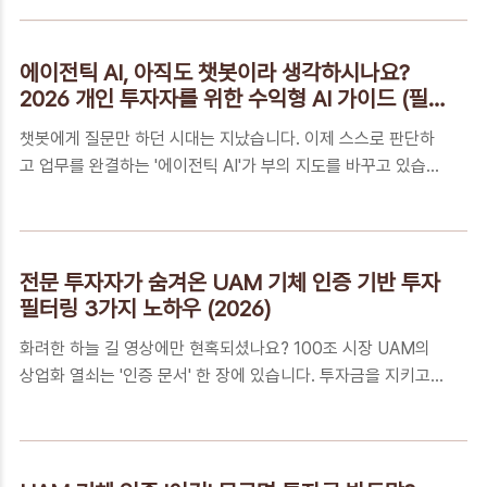
드웨어부터 보안까지의 통합 수익 지도를 지금 바로 확인하십시
팔아야 하나, 더 가져가야 ..
오.📑 목차단순 검색으로는 절대 알 수 없는 에이전틱 AI 투자의
‘진짜’ 결핍단순한 유행이 아니다! 2026년 영업이익률(OPM)
에이전틱 AI, 아직도 챗봇이라 생각하시나요?
혁명의 실체자산 성장을 위한 에이전틱 AI '동적 자산 배분' 마스
2026 개인 투자자를 위한 수익형 AI 가이드 (필
터 플랜꼭 알아야 하는 5가지 핵심 FAQ에이전틱 AI, 기술 너머
독)
챗봇에게 질문만 하던 시대는 지났습니다. 이제 스스로 판단하
부의 중력을 바꾸는 투자자가 되십시오단순 검색으로는 절대 알
고 업무를 완결하는 '에이전틱 AI'가 부의 지도를 바꾸고 있습니
수 없는 에이전틱 AI 투자의 ‘진짜’ 결핍에이전틱 AI(Agentic
다. 2026년, 개인 투자자가 반드시 알아야 할 수익 형성이 시작
AI)라는 용어는 익숙해졌지만, 이것이 내 계좌의 수익률과 어
되는 지점과 핵심 투자 전략을 지금 바로 확인해 보세요.📑 목차
떻..
단순 답변을 넘어 '실행'하는 AI, 왜 지금 열광하는가?영업이익
률을 혁신하는 '24시간 무임금 노동력'의 파생 영향수익의 길목
전문 투자자가 숨겨온 UAM 기체 인증 기반 투자
을 선점하는 '가치사슬 적층 투자' 실행 가이드꼭 알아야 하는 5
필터링 3가지 노하우 (2026)
가지 핵심 FAQ돈의 흐름을 읽는 눈, 기술 너머의 '숫자'에 집중
화려한 하늘 길 영상에만 현혹되셨나요? 100조 시장 UAM의
하라단순 답변을 넘어 '실행'하는 AI, 왜 지금 열광하는가?기존
상업화 열쇠는 '인증 문서' 한 장에 있습니다. 투자금을 지키고
챗봇(LLM, 거대언어모델)이 보여준 단순한 정보 요약을 넘어,
수익을 극대화할 상위 1%의 마스터 설계도를 공개합니다.📑 목
이제는 스스로 목표를 세우고 결과물을 만들어내는 '에이전틱
차기술력보다 무서운 '법적 권한', UAM 인증이 투자의 모든 것
AI(Age..
인 이유2040년 2,000조원 시장, '운전면허' 없는 기업은 도태
됩니다내 돈을 지키는 3단계 필터: UAM 기체 인증 기반 투자