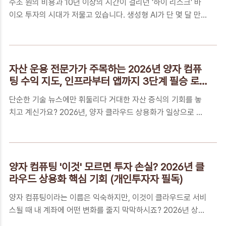
수조 원의 비용과 10년 이상의 시간이 걸리던 '하이 리스크' 바
투자, 변화를 기회로 만드는 여러분의 열정을 응원합니다뜬구름
이오 투자의 시대가 저물고 있습니다. 생성형 AI가 단 몇 달 만에
잡는 정보는 그만, 투자 지능을 채우는 밸류체인 분석의 힘바이
신약 후보 물질을 찾아내는 지금, 개인 투자자가 반드시 확인해
오 투자는 흔히 '한 방'을 노리는 투기라고 생각하기 쉽습니다.
야 할 돈이 되는 정보와 리스크 관리법을 모두 담았습니다.📑 목
하지만 3050 개인..
차전통적 바이오 투자의 한계, 생성형 AI가 해결사가 될 수 있을
까?3.5조 원의 비용을 절감하는 기술, 왜 전 세계 자본이 이곳으
자산 운용 전문가가 주목하는 2026년 양자 컴퓨
로 쏠리는가?놓치면 나만 손해? 개인 투자자를 위한 AI 신약 가
팅 수익 지도, 인프라부터 앱까지 3단계 필승 로
치 입증 3단계 전략꼭 알아야 하는 5가지 핵심 FAQ거대한 흐름
드맵
단순한 기술 뉴스에만 휘둘리다 거대한 자산 증식의 기회를 놓
의 시작, 성공적인 투자를 위한 마지막 조언전통적 바이오 투자
치고 계신가요? 2026년, 양자 클라우드 상용화가 일상으로 파
의 한계, 생성형 AI가 해결사가 될 수 있을까?그동안 많은 개인
고드는 지금, 인프라에서 실제 수익 모델까지 '돈의 흐름'을 한눈
투자자분께서 소위 '대박'을 노리고 바이오주에 투자했다가 기약
에 꿰뚫는 마스터 지도를 공개합니다. 이 글이 당신의 투자 인생
없는 ..
을 바꿀 분수령이 될 것입니다.📑 목차내 지갑과 직결되는 양자
컴퓨팅, 파편화된 정보로는 성공할 수 없습니다2026년이 자산
양자 컴퓨팅 '이것' 모르면 투자 손실? 2026년 클
격차의 분수령인 이유: 상용화가 만드는 거대한 파급력인프라에
라우드 상용화 핵심 기회 (개인투자자 필독)
서 앱까지, 개인 투자자를 위한 양자 경제 3단계 통합 전략꼭 알
양자 컴퓨팅이라는 이름은 익숙하지만, 이것이 클라우드로 서비
아야 하는 5가지 핵심 FAQ부의 흐름이 보이기 시작한 당신을
스될 때 내 계좌에 어떤 변화를 줄지 막막하시죠? 2026년 상용
위한 마지막 당부내 지갑과 직결되는 양자 컴퓨팅, 파편화된 정
화 원년을 맞아 진짜 '머니 플로우'가 어디로 향하는지 그 실전
보로는 성공할 수 없습니다양자 컴퓨팅이라는 용어는 익숙해졌