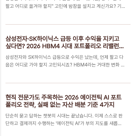
최근 뉴스마다 나오는 GLP-1 비만치료제가 도대체 무엇인지,
팔고 어디로 옮겨야 할지" 고민에 밤잠을 설치고 계신가요? 기
그리고 이 열풍이 내 건강과 자산에 어떤 영향을 줄지 궁금해서
술이 바뀔 때 부의 지도도 바뀝니다. HBM4라는 거대한 파도 위
들어오셨을 겁니다. 단순히 '살 빼는 약'을 넘어 전 세계 경제 지
에서 내 자산의 가치를 지키고 다음 수익의 씨앗을 심을 수 있는
도를 바꾸고 있는 이 기술의..
'마스터 아키텍처'를 지금 공개합니다.📑 목차대형주 수익 뒤에
숨겨진 '기준의 부재', 당신의 다음 수는 무엇입니까?왜 지금
삼성전자·SK하이닉스 급등 이후 수익을 지키고
HBM4 아키텍처인가? 수십조 원의 낙수효과가 이동하는 길목
싶다면? 2026 HBM4 시대 포트폴리오 리밸런싱
수익을 승리로 바꾸는 7단계 'HBM4 순환형 투자 아키텍처'꼭
전략 (투자자 필독)
삼성전자와 SK하이닉스 급등으로 수익은 났는데, 언제 팔고 다
알아야 하는 5가지 핵심 FAQ환희를 수익으로 박제하는 법, 오
음은 어디로 가야 할지 고민되시죠? HBM4라는 거대한 변화 속
늘부터 당신의 '투자 루틴'을 바꾸세요대형주 수익 뒤에 숨겨진
에서 내 수익을 안전하게 지키고 차세대 수혜주를 선점하는 4단
'기준의 부재', 당신의 다음 수는 무엇입니까?최근 삼성전자와
계 실전 리밸런싱 전략을 지금 바로 공개합니다.📑 목차삼성전
SK하이닉스 등 국내 ..
자 수익, 실현해야 할 때인가? 개인 투자자의 고민HBM4, 단순
한 기술 업그레이드가 아닌 '돈의 지형도'가 바뀌는 이유내 자산
현직 전문가도 주목하는 2026 에이전틱 AI 포트
을 지키는 2026 HBM4 포트폴리오 리밸런싱 4단계 솔루션꼭
폴리오 전략, 실패 없는 자산 배분 기준 4가지
알아야 하는 5가지 핵심 FAQ환희 속에서 다음 파도를 준비하는
단순히 묻고 답하는 챗봇의 시대는 끝났습니다. 이제 스스로 판
자만이 자산을 지킵니다삼성전자 수익, 실현해야 할 때인가? 개
단하고 결제까지 수행하는 '에이전틱 AI'가 부의 지도를 새롭게
인 투자자의 고민최근 삼성전자와 SK하이닉스 등 반도체 대형
그리고 있습니다. 2026년, 개인 투자자가 반드시 챙겨야 할 하
주를 중심으로 기분 좋은 상승장이 이어지면서, 많은 분이 '지금