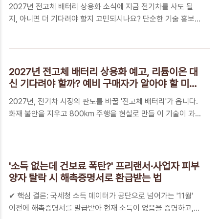
2027년 전고체 배터리 상용화 소식에 지금 전기차를 사도 될
체의 새로운 심장, NPU(신경망 처리 장치)를 아시나요?최근 온
지, 아니면 더 기다려야 할지 고민되시나요? 단순한 기술 홍보가
디바이스 AI(단말기 내부 AI 구동) 열풍이 불면서 핵심 동력인
아닌, 기업의 핵심 공정 특허와 양산 수율 데이터를 기반으로 당
NPU의 기술적 가치를 파악하고 싶으실 겁니다. 기존의
신의 자산 가치를 지켜줄 최종 선택의 기준을 공개합니다.📑 목
GPU(그래..
차기술적 환상을 넘어선 실무적 의사결정: 2027년 전고체 배터
리의 실체1억 원의 자산 가치를 결정짓는 '한 끗': 왜 지금 이 정
2027년 전고체 배터리 상용화 예고, 리튬이온 대
보가 중요한가?당신의 선택을 돕는 '3X3 의사결정 매트릭스':
신 기다려야 할까? 예비 구매자가 알아야 할 미래
기술과 예산의 최적 조합꼭 알아야 하는 5가지 핵심 FAQ자산을
가치
2027년, 전기차 시장의 판도를 바꿀 '전고체 배터리'가 옵니다.
지키는 마지막 퍼즐: 리스크 관리와 지속 가능한 모빌리티 라이
화재 불안을 지우고 800km 주행을 현실로 만들 이 기술이 과
프기술적 환상을 넘어선 실무적 의사결정: 2027년 전고체 배터
연 지금의 기다림을 보상해줄까요? 예비 구매자들을 위한 기술
리의 실체전고체 배터리 상용화 소식을 접한 30대 예비 구매자
적 진보와 구매 타이밍의 해답을 담았습니다.📑 목차전고체 배
와 투자자들은 이제..
터리 2027 상용화, 왜 30대 예비 구매자들이 주목해야 할까요?
단순한 배터리 교체를 넘어선 모빌리티 패러다임의 전환2027
'소득 없는데 건보료 폭탄?' 프리랜서·사업자 피부
년 전고체 상용화를 대비하는 3단계 스마트 의사결정 로드맵꼭
양자 탈락 시 해촉증명서로 환급받는 법
알아야 하는 5가지 핵심 FAQ2027년의 세대교체, 가장 안전하
✔ 핵심 결론: 국세청 소득 데이터가 공단으로 넘어가는 '11월'
고 현명한 주인공이 되는 방법전고체 배터리 2027 상용화, 왜
이전에 해촉증명서를 발급받아 현재 소득이 없음을 증명하고,
30대 예비 구매자들이 주목해야 할까요?최근 리튬이온 배터리