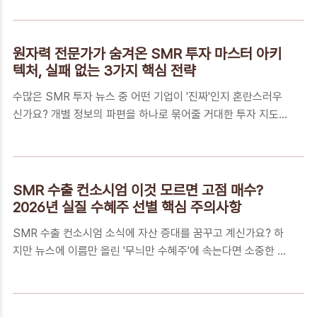
지도를 공개합니다. 이 글 하나로 복잡한 기술 너머의 투자 기회
지만, 정작 "그래서 내 주식 계..
를 선점해보세요.📑 목차복잡한 기술 용어 뒤에 숨겨진 '실질적
매출'의 지점을 찾아서BCG가 주목한 수백 조 원 시장, 기회비용
원자력 전문가가 숨겨온 SMR 투자 마스터 아키
을 놓치지 않는 법개인 투자자를 위한 양자 밸류체인 분석 3단
텍처, 실패 없는 3가지 핵심 전략
계 프로세스꼭 알아야 하는 5가지 핵심 FAQ기술적 환상을 넘어
수많은 SMR 투자 뉴스 중 어떤 기업이 '진짜'인지 혼란스러우
실전 수익으로, 잃지 않는 투자를 위한 루틴복잡한 기술 용어 뒤
신가요? 개별 정보의 파편을 하나로 묶어줄 거대한 투자 지도를
에 숨겨진 '실질적 매출'의 지점을 찾아서자산 관리에 관심이 많
공개합니다. 이 글을 끝까지 읽으시면 2030년까지 이어지는 원
은 3070 투자자 여러분은 단순히 '양자 컴퓨터가 빠르다'는 원
전 투자 성공의 확신을 얻으실 것입니다.📑 목차파편화된 뉴스
론적인 이야기보다,..
를 수익으로 바꾸는 '정보 통합'의 힘에너지 전환 시대, 지형을
바꾸는 SMR 자산 가치SMR 성공 투자를 위한 '마스터 아키텍
SMR 수출 컨소시엄 이것 모르면 고점 매수?
처' 3단계 실행 전략꼭 알아야 하는 5가지 핵심 FAQ여러분의 원
2026년 실질 수혜주 선별 핵심 주의사항
전 포트폴리오를 지키는 최후의 성채파편화된 뉴스를 수익으로
SMR 수출 컨소시엄 소식에 자산 증대를 꿈꾸고 계신가요? 하
바꾸는 '정보 통합'의 힘SMR(소형모듈원전) 투자자들은 단순
지만 뉴스에 이름만 올린 '무늬만 수혜주'에 속는다면 소중한 투
히 어떤 기업이 컨소시엄에 참여했는지를 넘어, 인허가 절차가
자금이 기회비용으로 사라질 수 있습니다. 어떤 기업이 진짜 수
매출에 반영되는 시점과 기술적 독점력을 가진 핵심주를 선별하
익을 가져갈지, 그 핵심 구별법을 지금 공개합니다.📑 목차
고 싶어 하실 것입니다. 수익으..
SMR 수출 컨소시엄 내 진짜 주역을 찾고 계신가요?왜 지금