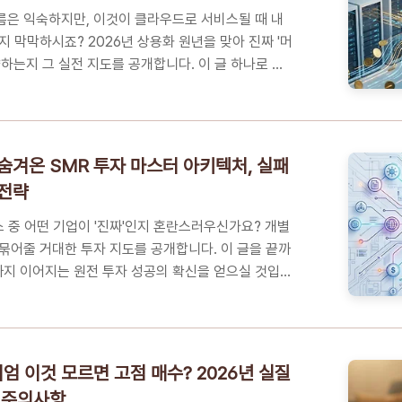
 정작 "그래서 내 주식 계..
름은 익숙하지만, 이것이 클라우드로 서비스될 때 내
지 막막하시죠? 2026년 상용화 원년을 맞아 진짜 '머
향하는지 그 실전 지도를 공개합니다. 이 글 하나로 복
 기회를 선점해보세요.📑 목차복잡한 기술 용어 뒤에
 지점을 찾아서BCG가 주목한 수백 조 원 시장, 기회
개인 투자자를 위한 양자 밸류체인 분석 3단계 프로
가지 핵심 FAQ기술적 환상을 넘어 실전 수익으로, 잃
숨겨온 SMR 투자 마스터 아키텍처, 실패
루틴복잡한 기술 용어 뒤에 숨겨진 '실질적 매출'의 지
 전략
 관심이 많은 3070 투자자 여러분은 단순히 '양자
론적인 이야기보다,..
스 중 어떤 기업이 '진짜'인지 혼란스러우신가요? 개별
묶어줄 거대한 투자 지도를 공개합니다. 이 글을 끝까
까지 이어지는 원전 투자 성공의 확신을 얻으실 것입니
뉴스를 수익으로 바꾸는 '정보 통합'의 힘에너지 전환 시
MR 자산 가치SMR 성공 투자를 위한 '마스터 아키텍
꼭 알아야 하는 5가지 핵심 FAQ여러분의 원전 포트폴리
채파편화된 뉴스를 수익으로 바꾸는 '정보 통합'의 힘
엄 이것 모르면 고점 매수? 2026년 실질
 투자자들은 단순히 어떤 기업이 컨소시엄에 참여했는
 주의사항