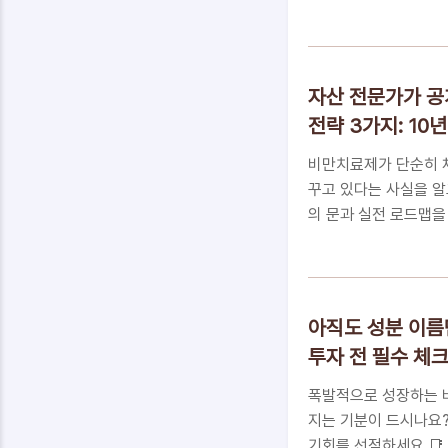
셨던 분들을 위해, 오
를 정리해 드립니다.✔ 
월 1일(월) 자정까지 
종합소득(사업, 근로, 
자산 전문가가 공개
청 홈택스(PC) 또는 
전략 3가지: 10
한 누락된 소득공제 및
2026년 종합소득세 신
비만치료제가 단순히 체
꾸고 있다는 사실을 알
의 문과 실전 로드맵을
회일까? GLP-1이 그
왜 지금 GLP-1 밸
GLP-1 마스터 아키텍
FAQ자산 전문가가 당
아직도 성분 이름만
대한 기회일까? GLP-
투자 전 필수 체
GLP-1 비만치료제 
제 구조를 재편하는 거
폭발적으로 성장하는 
지는 기분이 드시나요?
기회를 선점하세요.📑