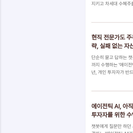
지키고 차세대 수혜주를
공개합니다.📑 목차삼
민HBM4, 단순한 기
자산을 지키는 2026
하는 5가지 핵심 FA
현직 전문가도 주목
킵니다삼성전자 수익, 
략, 실패 없는 자
자와 SK하이닉스 등 
면서, 많은 분이 '지금 
단순히 묻고 답하는 챗
까지 수행하는 '에이전틱
년, 개인 투자자가 반
도를 지금 바로 확인하
전틱 AI 투자의 ‘진짜
(OPM) 혁명의 실체자
플랜꼭 알아야 하는 5가
에이전틱 AI, 아
꾸는 투자자가 되십시오
투자자를 위한 수익
의 ‘진짜’ 결핍에이전틱 
내 계좌의 수익률과 어떻
챗봇에게 질문만 하던 