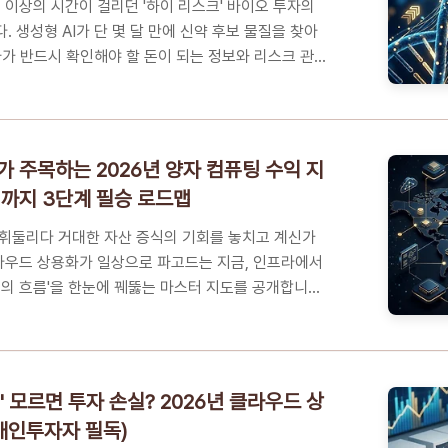
 3050 개인..
년 이상의 시간이 걸리던 '하이 리스크' 바이오 투자의
 생성형 AI가 단 몇 달 만에 신약 후보 물질을 찾아
자가 반드시 확인해야 할 돈이 되는 정보와 리스크 관리
📑 목차전통적 바이오 투자의 한계, 생성형 AI가 해결
5조 원의 비용을 절감하는 기술, 왜 전 세계 자본이 이
 나만 손해? 개인 투자자를 위한 AI 신약 가치 입증
하는 5가지 핵심 FAQ거대한 흐름의 시작, 성공적인
가 주목하는 2026년 양자 컴퓨팅 수익 지
언전통적 바이오 투자의 한계, 생성형 AI가 해결사가
앱까지 3단계 필승 로드맵
많은 개인 투자자분께서 소위 '대박'을 노리고 바이오
는 ..
 휘둘리다 거대한 자산 증식의 기회를 놓치고 계신가
 클라우드 상용화가 일상으로 파고드는 지금, 인프라에서
돈의 흐름'을 한눈에 꿰뚫는 마스터 지도를 공개합니다.
인생을 바꿀 분수령이 될 것입니다.📑 목차내 지갑과
 파편화된 정보로는 성공할 수 없습니다2026년이 자
이유: 상용화가 만드는 거대한 파급력인프라에서 앱까
 양자 경제 3단계 통합 전략꼭 알아야 하는 5가지 핵
' 모르면 투자 손실? 2026년 클라우드 상
보이기 시작한 당신을 위한 마지막 당부내 지갑과 직결
(개인투자자 필독)
파편화된 정보로는 성공할 수 없습니다양자 컴퓨팅이라