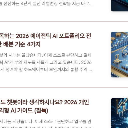
 선점하는 4단계 실전 리밸런싱 전략을 지금 바로
성전자 수익, 실현해야 할 때인가? 개인 투자자의 고
술 업그레이드가 아닌 '돈의 지형도'가 바뀌는 이유내
 HBM4 포트폴리오 리밸런싱 4단계 솔루션꼭 알아야
Q환희 속에서 다음 파도를 준비하는 자만이 자산을 지
하는 2026 에이전틱 AI 포트폴리오 전
실현해야 할 때인가? 개인 투자자의 고민최근 삼성전
산 배분 기준 4가지
반도체 대형주를 중심으로 기분 좋은 상승장이 이어지
팔아야 하나, 더 가져가야 ..
봇의 시대는 끝났습니다. 이제 스스로 판단하고 결제
 AI'가 부의 지도를 새롭게 그리고 있습니다. 2026
드시 챙겨야 할 하드웨어부터 보안까지의 통합 수익 지
십시오.📑 목차단순 검색으로는 절대 알 수 없는 에이
’ 결핍단순한 유행이 아니다! 2026년 영업이익률
산 성장을 위한 에이전틱 AI '동적 자산 배분' 마스터
지 핵심 FAQ에이전틱 AI, 기술 너머 부의 중력을 바
직도 챗봇이라 생각하시나요? 2026 개인
단순 검색으로는 절대 알 수 없는 에이전틱 AI 투자
형 AI 가이드 (필독)
AI(Agentic AI)라는 용어는 익숙해졌지만, 이것이
..
시대는 지났습니다. 이제 스스로 판단하고 업무를 완