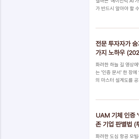
결하는 '에이전틱 AI'
가 반드시 알아야 할 
로 확인해 보세요.📑 
가?영업이익률을 혁신하
을 선점하는 '가치사슬
FAQ돈의 흐름을 읽는
전문 투자자가 숨
'실행'하는 AI, 왜 
가지 노하우 (202
준 단순한 정보 요약을
내는 '에이전틱 AI(Age
화려한 하늘 길 영상에
는 '인증 문서' 한 장
의 마스터 설계도를 공
UAM 인증이 투자의 모
없는 기업은 도태됩니다
투자 시스템꼭 알아야 하
터'라는 단단한 토대 위
UAM 기체 인증 
증이 투자의 모든 것인
존 기업 판별법 (
들이라면 어떤 기업이 
실 겁니다. 단순히 시험 
화려한 도심 항공 모빌