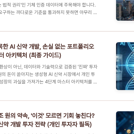
는 법적 권리'인 기체 인증 데이터에 주목해야 합니다.
요구하는 까다로운 기준을 통과하지 못하면 아무리 뛰
니다. 투자의 성패를 가를 핵심 생존 조건을 지금 공
 CG 뒤에 숨겨진 진실: 왜 지금 '기체 인증'에 목숨
 원대 시장의 입장권, 인증 하나에 기업의 운명이 바뀝
6 UAM 투자 필터링: 형식 증명(TC) 3단계 확인법꼭
한 AI 신약 개발, 손실 없는 포트폴리오
 FAQ결국 승자는 '인증 문서' 한 장을 손에 쥐는 자
터 아키텍처 (최종 가이드)
숨겨진 진실: 왜 지금 '기체 인증'에 목숨 걸어야 할까
환상이 아닌, 데이터와 기술력으로 검증된 '진짜' 투자
원의 돈이 쏟아지는 생성형 AI 신약 시장에서 개인 투
성장의 과실을 가져가는 4단계 마스터 아키텍처를 지
 목차뜬구름 잡는 정보는 그만, 투자 지능을 채우는
 원의 리스크를 기회로 바꾸는 AI, 당신의 노후 자산
 막고 수익은 키우는 'AI 신약 투자 3축 마스터 아키
5가지 핵심 FAQ데이터가 이기는 투자, 변화를 기회로
조 원의 약속, '이것' 모르면 기회 놓친다?
을 응원합니다뜬구름 잡는 정보는 그만, 투자 지능을
I 신약 개발 투자 전략 (개인 투자자 필독)
 힘바이오 투자는 흔히 '한 방'을 노리는 투기라고 생