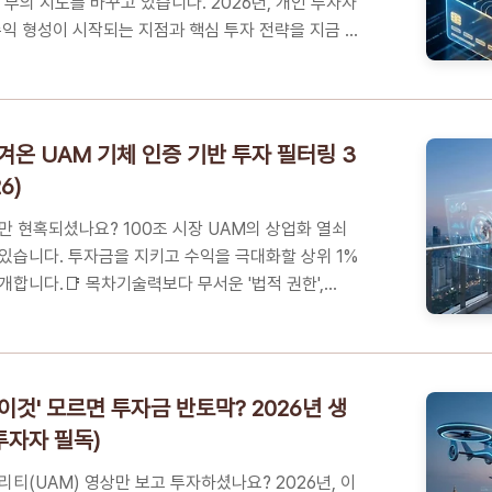
가 부의 지도를 바꾸고 있습니다. 2026년, 개인 투자자
수익 형성이 시작되는 지점과 핵심 투자 전략을 지금 바
목차단순 답변을 넘어 '실행'하는 AI, 왜 지금 열광하는
는 '24시간 무임금 노동력'의 파생 영향수익의 길목
 적층 투자' 실행 가이드꼭 알아야 하는 5가지 핵심
 눈, 기술 너머의 '숫자'에 집중하라단순 답변을 넘어
겨온 UAM 기체 인증 기반 투자 필터링 3
지금 열광하는가?기존 챗봇(LLM, 거대언어모델)이 보여
6)
 넘어, 이제는 스스로 목표를 세우고 결과물을 만들어
..
만 현혹되셨나요? 100조 시장 UAM의 상업화 열쇠
에 있습니다. 투자금을 지키고 수익을 극대화할 상위 1%
개합니다.📑 목차기술력보다 무서운 '법적 권한',
든 것인 이유2040년 2,000조원 시장, '운전면허'
내 돈을 지키는 3단계 필터: UAM 기체 인증 기반
는 5가지 핵심 FAQ여러분의 미래 자산, '인증 데이
에 심으세요기술력보다 무서운 '법적 권한', UAM 인
'이것' 모르면 투자금 반토막? 2026년 생
 이유UAM(도심 항공 모빌리티) 시장에 관심 있는 분
투자자 필독)
정말 '하늘을 날 수 있는 자격'을 얻을지 가장 궁금하
비..
리티(UAM) 영상만 보고 투자하셨나요? 2026년, 이