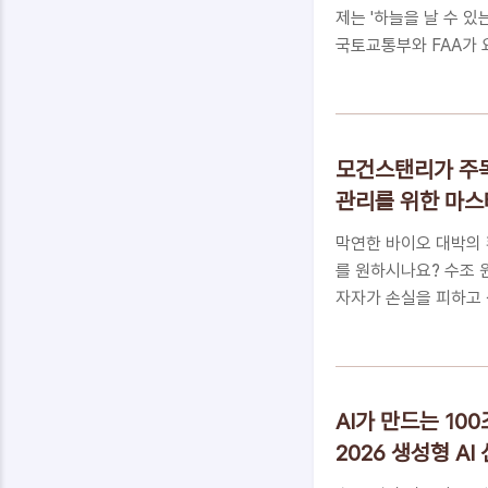
제는 '하늘을 날 수 있
국토교통부와 FAA가 
어난 기술도 무용지물입
개합니다.📑 목차화려한
걸어야 할까요?100조
니다내 돈 지키는 202
모건스탠리가 주목
알아야 하는 5가지 핵심
관리를 위한 마스
입니다화려한 CG 뒤에 
요?도심 항공 모..
막연한 바이오 대박의 
를 원하시나요? 수조 
자자가 손실을 피하고 
금 바로 공개합니다.
밸류체인 분석의 힘3조
을 지키는 핵심 키손실은
텍처'꼭 알아야 하는 
AI가 만드는 100
만드는 여러분의 열정
2026 생성형 A
채우는 밸류체인 분석의