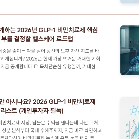
늘 기준 가장 정확한 신고 방법과 환급금 극대화 노하우
2026년 종합소득세 핵심 요약신고 기한: 2026년 6
(5월 31일 공휴일로 하루 연장)대상자: 2025년 귀속
이자, 배당, 연금, 기타)이 있는 거주자신고 방법: 국세
하는 2026년 GLP-1 비만치료제 핵심
손택스(모바일) 접속필수 체크: '신고도움서비스'를 통
년 부를 결정할 헬스케어 로드맵
 연금 세액공제 항목 직접 추가📌 빠른 이동 메뉴
..
중을 줄이는 약을 넘어 당신의 노후 자산 지도를 바
고 계십니까? 2026년 현재 가장 뜨거운 거대한 기회
 지금 공개합니다.📑 목차단순한 유행일까, 거대한 기
리는 2026년 경제 지도2030년까지 매년 30% 성장?
류체인에 주목해야 하는가건강과 자산을 동시에 잡는
처: 실전 3단계 가이드꼭 알아야 하는 5가지 핵심
부하는 10년 건강-자산 최종 점검단순한 유행일까, 거
 아시나요? 2026 GLP-1 비만치료제
1이 그리는 2026년 경제 지도현재 2026년 5월,
크리스트 (개인투자자 필독)
시장은 단순한 미용 목적의 체중 감량을 넘어 글로벌 경
대한 메가트..
비만치료제 시장, 남들은 수익을 낸다는데 나만 뒤처
 성분 분석부터 국내 수혜주까지, 지금 바로 확인하고
 목차당신이 비만치료제 뉴스에 유독 눈을 떼지 못하