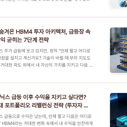
행이 아닌 '대사 질환 혁명'이라 불리는 경제적 가치
가 되기 위한 확실한 3단계 체크리스트꼭 알아야 하는 5
인 건강 관리와 자산 형성을 위한 마지막 한 걸음당신
유독 눈을 떼지 못하는 진짜 이유최근 뉴스마다 나오
숨겨온 HBM4 투자 아키텍처, 급등장 속
제가 도대체 무엇인지, 그리고 이 열풍이 내 건강과 자산
수익 굳히는 7단계 전략
금해서 들어오셨을 겁니다. 단순히 '살 빼는 약'을 넘
 바꾸고 있는 이 기술의..
 주가 급등에 웃고 있지만, 정작 "언제 팔고 어디로
밤잠을 설치고 계신가요? 기술이 바뀔 때 부의 지도도
 거대한 파도 위에서 내 자산의 가치를 지키고 다음 수
있는 '마스터 아키텍처'를 지금 공개합니다.📑 목차대형
기준의 부재', 당신의 다음 수는 무엇입니까?왜 지금
? 수십조 원의 낙수효과가 이동하는 길목수익을 승리
M4 순환형 투자 아키텍처'꼭 알아야 하는 5가지 핵심
닉스 급등 이후 수익을 지키고 싶다면?
박제하는 법, 오늘부터 당신의 '투자 루틴'을 바꾸세요
시대 포트폴리오 리밸런싱 전략 (투자자 필
진 '기준의 부재', 당신의 다음 수는 무엇입니까?최근
등 국내 ..
 급등으로 수익은 났는데, 언제 팔고 다음은 어디로
 HBM4라는 거대한 변화 속에서 내 수익을 안전하게