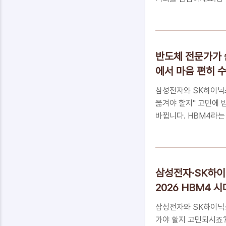
는 진짜 이유단순한 유
GLP-1 시장의 승자
가지 핵심 FAQ성공적
이 비만치료제 뉴스에 
반도체 전문가가 
는 GLP-1 비만치료
에서 마음 편히 
에 어떤 영향을 줄지 궁
어 전 세계 경제 지도를
삼성전자와 SK하이닉스
옮겨야 할지" 고민에 
바뀝니다. HBM4라는
익의 씨앗을 심을 수 
주 수익 뒤에 숨겨진 '
HBM4 아키텍처인가
로 바꾸는 7단계 'HB
삼성전자·SK하이
FAQ환희를 수익으로 
2026 HBM4 
대형주 수익 뒤에 숨겨
독)
삼성전자와 SK하이닉스 
삼성전자와 SK하이닉스
가야 할지 고민되시죠?