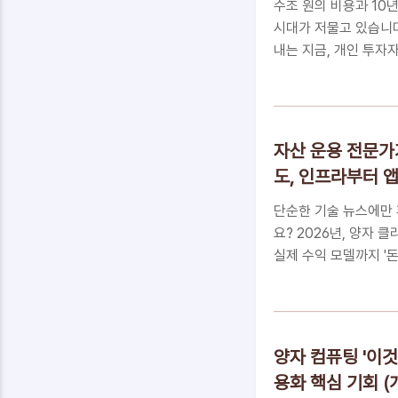
각하기 쉽습니다. 하지만
수조 원의 비용과 10
시대가 저물고 있습니다.
내는 지금, 개인 투자
법을 모두 담았습니다.
사가 될 수 있을까?3.
곳으로 쏠리는가?놓치면
3단계 전략꼭 알아야 
자산 운용 전문가
투자를 위한 마지막 조
도, 인프라부터 
될 수 있을까?그동안 
주에 투자했다가 기약 없
단순한 기술 뉴스에만
요? 2026년, 양자
실제 수익 모델까지 '
이 글이 당신의 투자 
직결되는 양자 컴퓨팅,
산 격차의 분수령인 
지, 개인 투자자를 위한
양자 컴퓨팅 '이것
심 FAQ부의 흐름이 
용화 핵심 기회 
되는 양자 컴퓨팅, 