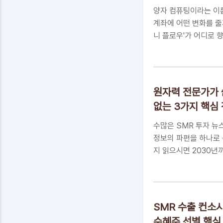
는 용어는 익숙해졌지만,
양자 컴퓨팅이라는 이
계좌에 어떤 변화를 줄
니 플로우'가 어디로 
잡한 기술 너머의 투자
숨겨진 '실질적 매출'의
비용을 놓치지 않는 법
세스꼭 알아야 하는 5
원자력 전문가가 
지 않는 투자를 위한 
없는 3가지 핵심
점을 찾아서자산 관리에
컴퓨터가 빠르다'는 원
수많은 SMR 투자 뉴
정보의 파편을 하나로 
지 읽으시면 2030년
다.📑 목차파편화된 
대, 지형을 바꾸는 S
처' 3단계 실행 전략
오를 지키는 최후의 성
SMR 수출 컨소시
SMR(소형모듈원전)
수혜주 선별 핵심