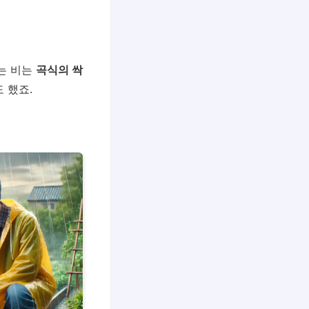
는 비는
곡식의 싹
 했죠.