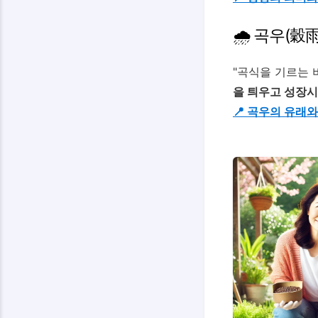
🌧️ 곡우(穀雨
"곡식을 기르는 
을 틔우고 성장
📍 곡우의 유래와