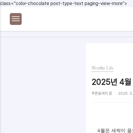
본문 바로가기
class="color-chocolate post-type-text paging-view-more">
Worthy Life
2025년 4월
푸른솔개의 꿈
2025. 3.
4월은 새싹이 움