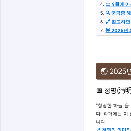
📜 4월에 
🔍 궁금증 
🔗 참고하면
🌟 2025
🌏 202
📅 청명(淸明)
"청명한 하늘"을
다. 과거에는 이
니다.
📍 청명의 의미