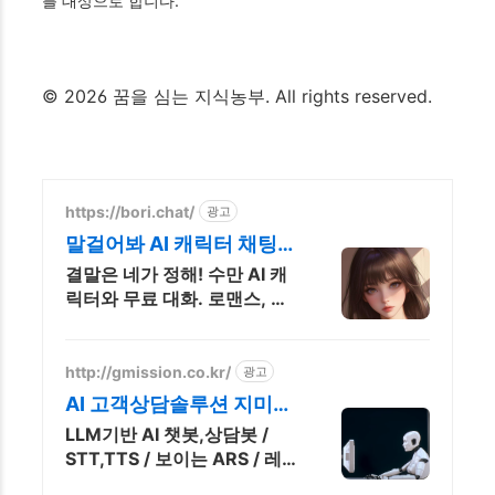
를 대상으로 합니다.
© 2026 꿈을 심는 지식농부. All rights reserved.
https://bori.chat/
광고
말걸어봐 AI 캐릭터 채팅
검열없는 자유대화
결말은 네가 정해! 수만 AI 캐
릭터와 무료 대화. 로맨스, 판
타지, BL까지. 크리에이터를
위한 통큰 리워드 지급!
http://gmission.co.kr/
광고
AI 고객상담솔루션 지미션
생성형AI 기반 솔루션 개발
LLM기반 AI 챗봇,상담봇 /
STT,TTS / 보이는 ARS / 레
터링 서비스