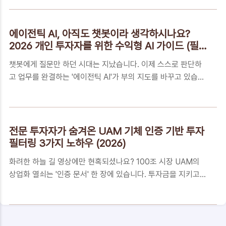
드웨어부터 보안까지의 통합 수익 지도를 지금 바로 확인하십시
팔아야 하나, 더 가져가야 ..
오.📑 목차단순 검색으로는 절대 알 수 없는 에이전틱 AI 투자의
‘진짜’ 결핍단순한 유행이 아니다! 2026년 영업이익률(OPM)
에이전틱 AI, 아직도 챗봇이라 생각하시나요?
혁명의 실체자산 성장을 위한 에이전틱 AI '동적 자산 배분' 마스
2026 개인 투자자를 위한 수익형 AI 가이드 (필
터 플랜꼭 알아야 하는 5가지 핵심 FAQ에이전틱 AI, 기술 너머
독)
챗봇에게 질문만 하던 시대는 지났습니다. 이제 스스로 판단하
부의 중력을 바꾸는 투자자가 되십시오단순 검색으로는 절대 알
고 업무를 완결하는 '에이전틱 AI'가 부의 지도를 바꾸고 있습니
수 없는 에이전틱 AI 투자의 ‘진짜’ 결핍에이전틱 AI(Agentic
다. 2026년, 개인 투자자가 반드시 알아야 할 수익 형성이 시작
AI)라는 용어는 익숙해졌지만, 이것이 내 계좌의 수익률과 어
되는 지점과 핵심 투자 전략을 지금 바로 확인해 보세요.📑 목차
떻..
단순 답변을 넘어 '실행'하는 AI, 왜 지금 열광하는가?영업이익
률을 혁신하는 '24시간 무임금 노동력'의 파생 영향수익의 길목
전문 투자자가 숨겨온 UAM 기체 인증 기반 투자
을 선점하는 '가치사슬 적층 투자' 실행 가이드꼭 알아야 하는 5
필터링 3가지 노하우 (2026)
가지 핵심 FAQ돈의 흐름을 읽는 눈, 기술 너머의 '숫자'에 집중
화려한 하늘 길 영상에만 현혹되셨나요? 100조 시장 UAM의
하라단순 답변을 넘어 '실행'하는 AI, 왜 지금 열광하는가?기존
상업화 열쇠는 '인증 문서' 한 장에 있습니다. 투자금을 지키고
챗봇(LLM, 거대언어모델)이 보여준 단순한 정보 요약을 넘어,
수익을 극대화할 상위 1%의 마스터 설계도를 공개합니다.📑 목
이제는 스스로 목표를 세우고 결과물을 만들어내는 '에이전틱
차기술력보다 무서운 '법적 권한', UAM 인증이 투자의 모든 것
AI(Age..
인 이유2040년 2,000조원 시장, '운전면허' 없는 기업은 도태
됩니다내 돈을 지키는 3단계 필터: UAM 기체 인증 기반 투자