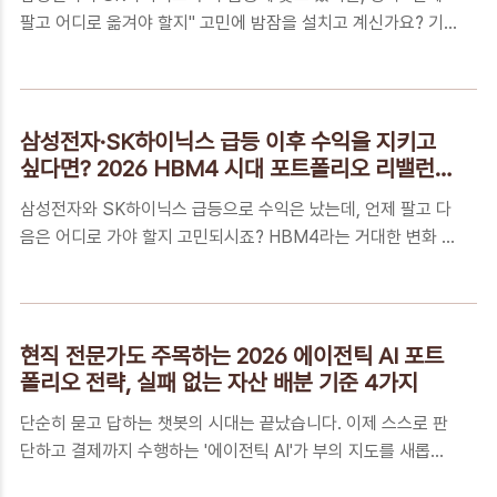
최근 뉴스마다 나오는 GLP-1 비만치료제가 도대체 무엇인지,
팔고 어디로 옮겨야 할지" 고민에 밤잠을 설치고 계신가요? 기
그리고 이 열풍이 내 건강과 자산에 어떤 영향을 줄지 궁금해서
술이 바뀔 때 부의 지도도 바뀝니다. HBM4라는 거대한 파도 위
들어오셨을 겁니다. 단순히 '살 빼는 약'을 넘어 전 세계 경제 지
에서 내 자산의 가치를 지키고 다음 수익의 씨앗을 심을 수 있는
도를 바꾸고 있는 이 기술의..
'마스터 아키텍처'를 지금 공개합니다.📑 목차대형주 수익 뒤에
숨겨진 '기준의 부재', 당신의 다음 수는 무엇입니까?왜 지금
삼성전자·SK하이닉스 급등 이후 수익을 지키고
HBM4 아키텍처인가? 수십조 원의 낙수효과가 이동하는 길목
싶다면? 2026 HBM4 시대 포트폴리오 리밸런싱
수익을 승리로 바꾸는 7단계 'HBM4 순환형 투자 아키텍처'꼭
전략 (투자자 필독)
삼성전자와 SK하이닉스 급등으로 수익은 났는데, 언제 팔고 다
알아야 하는 5가지 핵심 FAQ환희를 수익으로 박제하는 법, 오
음은 어디로 가야 할지 고민되시죠? HBM4라는 거대한 변화 속
늘부터 당신의 '투자 루틴'을 바꾸세요대형주 수익 뒤에 숨겨진
에서 내 수익을 안전하게 지키고 차세대 수혜주를 선점하는 4단
'기준의 부재', 당신의 다음 수는 무엇입니까?최근 삼성전자와
계 실전 리밸런싱 전략을 지금 바로 공개합니다.📑 목차삼성전
SK하이닉스 등 국내 ..
자 수익, 실현해야 할 때인가? 개인 투자자의 고민HBM4, 단순
한 기술 업그레이드가 아닌 '돈의 지형도'가 바뀌는 이유내 자산
현직 전문가도 주목하는 2026 에이전틱 AI 포트
을 지키는 2026 HBM4 포트폴리오 리밸런싱 4단계 솔루션꼭
폴리오 전략, 실패 없는 자산 배분 기준 4가지
알아야 하는 5가지 핵심 FAQ환희 속에서 다음 파도를 준비하는
단순히 묻고 답하는 챗봇의 시대는 끝났습니다. 이제 스스로 판
자만이 자산을 지킵니다삼성전자 수익, 실현해야 할 때인가? 개
단하고 결제까지 수행하는 '에이전틱 AI'가 부의 지도를 새롭게
인 투자자의 고민최근 삼성전자와 SK하이닉스 등 반도체 대형
그리고 있습니다. 2026년, 개인 투자자가 반드시 챙겨야 할 하
주를 중심으로 기분 좋은 상승장이 이어지면서, 많은 분이 '지금