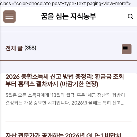
본문 바로가기
class="color-chocolate post-type-text paging-view-more">
꿈을 심는 지식농부
전체 글
(358)
2026 종합소득세 신고 방법 총정리: 환급금 조회
부터 홈택스 절차까지 (마감기한 연장)
5월은 모든 소득자에게 '13월의 월급' 혹은 '세금 정산'의 향방이
결정되는 가장 중요한 시기입니다. 2026년 올해는 특히 신고
마감일이 공휴일과 겹치면서 일정에 중요한 변화가 생겼는데요.
복잡한 세무 용어 때문에 고민하셨던 분들을 위해, 오늘 기준 가
장 정확한 신고 방법과 환급금 극대화 노하우를 정리해 드립니
다.✔ 2026년 종합소득세 핵심 요약신고 기한: 2026년 6월 1
자산 전문가가 공개하는 2026년 GLP-1 비만치