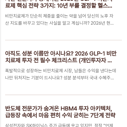
일(월) 자정까지 (5월 31일 공휴일로 하루 연장)대상자: 2025
료제 핵심 전략 3가지: 10년 부를 결정할 헬스케
년 귀속 종합소득(사업, 근로, 이자, 배당, 연금, 기타)이 있는 거
어 로드맵
비만치료제가 단순히 체중을 줄이는 약을 넘어 당신의 노후 자
주자신고 방법: 국세청 홈택스(PC) 또는 손택스(모바일) 접속
산 지도를 바꾸고 있다는 사실을 알고 계십니까? 2026년 현재
필수 체크: '신고도움서비스'를 통한 누락된 소득공제 및 연금 세
가장 뜨거운 거대한 기회의 문과 실전 로드맵을 지금 공개합니
액공제 항목 직접 추가📌 빠른 이동 메뉴2026년 종합소득세
다.📑 목차단순한 유행일까, 거대한 기회일까? GLP-1이 그리는
신..
2026년 경제 지도2030년까지 매년 30% 성장? 왜 지금 GLP-
1 밸류체인에 주목해야 하는가건강과 자산을 동시에 잡는 GLP-
아직도 성분 이름만 아시나요? 2026 GLP-1 비만
1 마스터 아키텍처: 실전 3단계 가이드꼭 알아야 하는 5가지 핵
치료제 투자 전 필수 체크리스트 (개인투자자 필
심 FAQ자산 전문가가 당부하는 10년 건강-자산 최종 점검단순
독)
폭발적으로 성장하는 비만치료제 시장, 남들은 수익을 낸다는데
한 유행일까, 거대한 기회일까? GLP-1이 그리는 2026년 경제
나만 뒤처지는 기분이 드시나요? 성분 분석부터 국내 수혜주까
지도현재 2026년 5월, GLP-1 비만치료제 시장은 단순한 미용
지, 지금 바로 확인하고 기회를 선점하세요.📑 목차당신이 비만
목적의 체중 감량을 넘어 글로벌 경제 구조를 재편하는 거대한
치료제 뉴스에 유독 눈을 떼지 못하는 진짜 이유단순한 유행이
메가트..
아닌 '대사 질환 혁명'이라 불리는 경제적 가치GLP-1 시장의 승
자가 되기 위한 확실한 3단계 체크리스트꼭 알아야 하는 5가지
반도체 전문가가 숨겨온 HBM4 투자 아키텍처,
핵심 FAQ성공적인 건강 관리와 자산 형성을 위한 마지막 한 걸
급등장 속에서 마음 편히 수익 굳히는 7단계 전략
음당신이 비만치료제 뉴스에 유독 눈을 떼지 못하는 진짜 이유
삼성전자와 SK하이닉스 주가 급등에 웃고 있지만, 정작 "언제