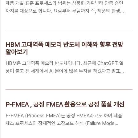
제품 개발 표준 프로세스의 범위는 상품화 기획부터 단종 승인
한다면 신 제품 개발의 의미가 없어지는 결과를 초래할 수 있습
까지를 대상으로 합니다. 요람부터 무덤까지 즉, 제품의 탄생부
니다. 대부분의 경쟁 기업 들은 시장을 선점하고 시장 점유율을
터 소멸까지 전체 프로세스를 대상으로 하고 이를 "제품 수명관
높이기 위해 항상 경쟁사 제품의 개발 동향을 체크하고 출시되
리 사이클"이라고 합니다. PLC (Product Life Cycle) 관리라
는 제품을 벤치마킹하여 언제쯤 어떤 성능의 제품이 출시될 것
고도 하지요. 제품 개발 표준 프로세스의 개요 개발 진행 단계
인지를 예측하는 활동을 수시로 진행합니다. ..
(Stage)와 마일스톤 (Milestone) 등 제품 개발 표준 프로세스
HBM 고대역폭 메모리 반도체 이해와 향후 전망
의 전반적인 개요에 대해 정리해 보겠습니다. 하기의 사례는 프
알아보기
로세스 표준화가 완료된 대기업과 중견기업의 사례로 회사의 사
HBM은 고대역폭 메모리 반도체입니다. 최근에 ChatGPT 열
정에 따라 프로세스를 간소화 또는 세분화하여 운영할 수 있습
풍이 불고 전 세계에서 AI 분야에 많은 투자를 하겠다고 발표하
니다. 개발 단계 (Stage)의 구분 제품 개발 프로세스는 크게 4
고 있습니다. 이에 따라 메모리 반도체 최강국이자 HBM의 선두
개의 단계 (Stage)로 나누어집니다. 첫 번째 단계는 제품 개발
주자인 우리나라의 기업들도 AI 시대의 수혜를 받을 것으로 예
에..
상됩니다. HBM은 무엇이며 왜 AI시대의 총아로 기대를 한 몸에
받고 있는지 알아보겠습니다. HBM은 무엇인가? HBM은 High
P-FMEA , 공정 FMEA 활용으로 공정 품질 개선
Bandwidth Memory의 약자입니다. 말을 풀어보면 대역폭
P-FMEA (Process FMEA)는 공정 FMEA라고도 하며 제품
(Bandwidth)이 높은 (High) 메모리 (Memory)인데 대역폭이
제조 프로세스의 잠재적인 고장모드 해석 (Failure Mode
높다는 말은 data를 빠르게 전송할 수 있다는 의미입니다. 즉
Effects Analysis)을 위한 품질 관리 기법입니다. System
HBM은 data를 빨리 전송할 수 있는 메모리 반도체입니다.