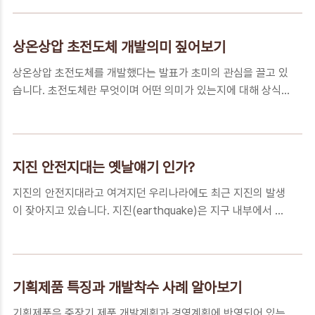
과제와 연구과제 착수사례에 대해 정리해 보겠습니다. 수주 제
(Failure Mode and Effects Analysis)의 유래..
품 개발 착수 절차 고객은 RFQ (Request For Quotation)라
는 견적 의뢰를 영업팀에 송부합니다. 고객이 원하는 개발품의
상온상압 초전도체 개발의미 짚어보기
성능을 제시하고 제품의 재료비와 목표 원가를 산정하여 제시해
상온상압 초전도체를 개발했다는 발표가 초미의 관심을 끌고 있
달라는 요청서입니다. 고객의 요청에 근거하여 영업팀과 개발팀
습니다. 초전도체란 무엇이며 어떤 의미가 있는지에 대해 상식
에서는 제품 개발 검토를 진행하게 되는데, 고객이 요구하는 개
적인 차원에서 쉽게 짚어보겠습니다. 초전도체
발품에 적용할 부품 리스트 (Parts List)를 우선 정리하고, 당사
(Superconductor)는 전류저항이 0Ω인 초전도 현상과 자기력
에서 이미 적용 중인 부품과 신규로 적용이 필요한 신규 부품으
을 이용한 기술에 사용할 수 있는 마이스너(Meissner) 효과가
로 분류합니다. 기존 부품..
일어나는 물질을 의미합니다. 영화 아바타를 보신 분들은 인간
지진 안전지대는 옛날얘기 인가?
이 판도라 행성에 진출한 이유가 언옵테늄이라는 상온 초전도체
지진의 안전지대라고 여겨지던 우리나라에도 최근 지진의 발생
를 얻기 위해서라는 사실을 기억하실 것입니다. 그러나 전기 저
이 잦아지고 있습니다. 지진(earthquake)은 지구 내부에서 발
항이 없는 꿈의 물질인 초전도체는 현실세계에서는 극저온에서
생한 급격한 변동에 의한 충격파동인 지진파 (Seismic wave)
만 가능한데 고온 초전도체라고 불리는 것도 30K (약 -243℃)
가 지표면에 전달되면서 지반이 흔들리는 현상입니다. 사람이
정도로 낮은 온도에서 가능한 물질입니다. 그런데 올해 초에 미
느낄 수 있는 정도의 지진이 전 세계적으로 매일 50회 정도 발
국 로체스터대 연구진이 상온인 20.5℃에서 초 ..
생한다고 하는데, 우리나라의 지각구조와 지진의 발생사례에 대
기획제품 특징과 개발착수 사례 알아보기
해 알아보겠습니다. 지진이란 지구의 표면은 10~12개의 판으로
기획제품은 중장기 제품 개발계획과 경영계획에 반영되어 있는