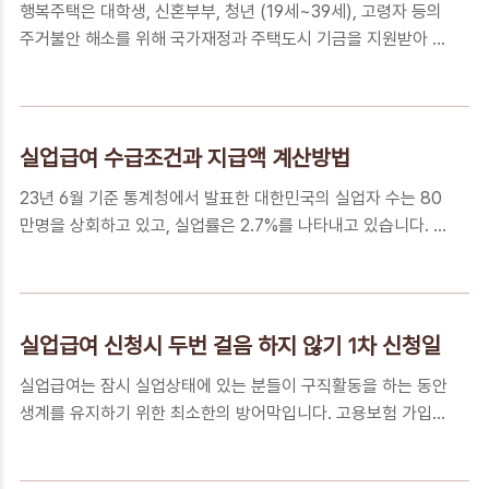
행복주택은 대학생, 신혼부부, 청년 (19세~39세), 고령자 등의
과 기술자원이 낭비 되지않고 온전히 개발활동에 집중될 수 있
주거불안 해소를 위해 국가재정과 주택도시 기금을 지원받아 직
게 하는 것은 개발 Process와 PLM System(Product
장과 학교가 가까운 곳이나 대중교통이 편리한 곳에 짓는 주변
Lifecycle Management System)과 같은 개발지원 시스템
시세 보다 임대료가 저렴한 공공 임대주택입니다. 임대기간은
을 포괄하는개발관리 역량이 중요하기 때문입니다. 신제품 개발
입주계층에 따라 상이하지만 최장 20년 (청년 6년)까지 가능하
목적과 구분 신제품 개..
고, 전용면적은 60 평방미터로 평수로는 18평 크기입니다. 가장
실업급여 수급조건과 지급액 계산방법
중요한 임대료 기준은 보증금과 임대료 모두 시중시세의
23년 6월 기준 통계청에서 발표한 대한민국의 실업자 수는 80
60~80% 수준으로 임대할 수 있습니다. 우리의 꿈인 내집마련
만명을 상회하고 있고, 실업률은 2.7%를 나타내고 있습니다. 그
을 위해 노력하는 동안 교통 접근성이 좋으면서도 임대료가 상
중에서도 청년 실업율은 6.3%로 청년세대의 어려움을 지표로
대적으로 저렴한 행복주택을 활용해보시는 것도 좋은 방법입니
써 보여주고 있습니다 실업이라는 깊은 수렁에서 몸을 의지하고
다. 행복주택의 차별화 포인트 (마이홈 홈페이지) 행복주택의 공
스스로 빠져나올 수 있도록 도와주는 한 가닥의 동아줄인 실업
급목적은 젊은 세대의 주거안정 및 주거복지 ..
급여란 무엇이며, 지급대상과 지급액 계산방법에 대해서 알아보
실업급여 신청시 두번 걸음 하지 않기 1차 신청일
겠습니다. 실업급여란 무엇인가? 4대 보험의 하나인 고용보험
실업급여는 잠시 실업상태에 있는 분들이 구직활동을 하는 동안
에 가입되어 있던 근로자가 비 자발적인 사유(정년, 폐업, 구조
생계를 유지하기 위한 최소한의 방어막입니다. 고용보험 가입
조정, 명예퇴직, 계약만료 등)로 실직하여 재취업 활동을 하는
근로자가 실직하여 재취업 활동을 하는 기간에 소정의 급여를
기간 동안에 소정의 급여를 지급받는 제도입니다. 실업급여는
지급함으로써 실업으로 인한 생계 불안을 극복하고 생활의 안정
대표적으로 구직급여와 취업촉진 수당 등으로 구분할 수 있으