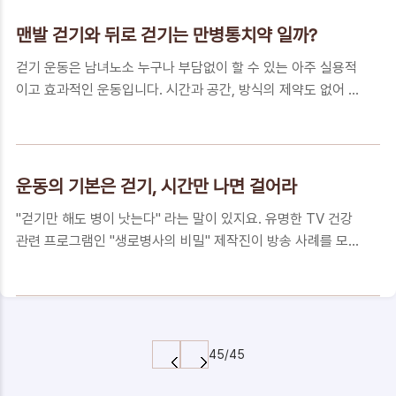
을 도와주며 재취업을 위한 기회를 지원해 주는 제도로 수급자
며, 실제로 실업인정을 하고 매월 지급받는 것..
격이 되시는 분들은 반드시 신청하여 도움을 받으시기 바랍니
맨발 걷기와 뒤로 걷기는 만병통치약 일까?
다. 수급자격에 대해서는 간단한 검색만으로도 확인이 가능하
걷기 운동은 남녀노소 누구나 부담없이 할 수 있는 아주 실용적
고, 수령가능 급여액은 개인에 따라 달라서 별도로 언급하지는
이고 효과적인 운동입니다. 시간과 공간, 방식의 제약도 없어 시
않겠습니다. (구직급여 계산기로 검색해 보시면 직종에 따라 모
간이 없는 사람은 틈나는 대로, 작정하고 걷는 다면 트레킹 하듯
의계산 해 보실 수 있습니다.) 오늘 정리해 드리는 정보는 실업
이 하루 종일 걸어도 좋습니다. 한적한 산책로를 걸어도 좋고 회
급여 수급 대상임을 확인하고 지역 고용복지 플러스센터에 1차
사 사무실 복도와 계단을 잠깐 걸어도 한결 몸이 가벼워 진 것 처
신청하러 갔는데 헛걸음하게 되는 상황이 발생하지 않도록 ..
럼 느껴지기도 합니다. 이렇게 그냥 걸어도 좋은 걷기 운동이지
운동의 기본은 걷기, 시간만 나면 걸어라
만 좀 더 자연 친화적으로 땅의 에너지를 느끼고, 그 동안 쓰지
"걷기만 해도 병이 낫는다" 라는 말이 있지요. 유명한 TV 건강
않던 감각 기능을 활성화 시킬수 있는 걷기 운동의 심화 버젼이
관련 프로그램인 "생로병사의 비밀" 제작진이 방송 사례를 모아
있습니다. 그것이 바로 "맨발 걷기"와 "뒤로 걷기" 입니다. 맨발
동 제목의 책을 발행하기도 했습니다. 아침에 일찍 일어나서 집
걷기의 효능과 주의 사항 맨발로 걷기에는 "접지(Earth) 효
근처 공원 또는 산책로에 나가보면 어둠이 채 가시지 않은 새벽
과"와 "반사구 자극 효과" 가 있다고 합니다. 접지 효과는 전기
부터 열심히 걷고 있는 분 들을 쉽게 볼 수 있습니다. 사람이 세
회로에서 접지선..
상에 태어나 자신의 두 다리로 땅을 디디고 일어선 후 부터 늙어
더 이상 서 있을 수 없을 때까지 평생 동안 할 수 있는 세상에서
45/45
가장 쉽고 돈 들어가지 않는 운동이 바로 걷기 입니다. 그러나 걷
기에 건강 증진과 스트레스 해소와 같은 운동의 의미를 적극적